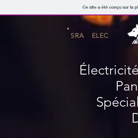
Ce site a été conçu sur la p
SRA
ELEC
Électricit
Pan
Spécia
D