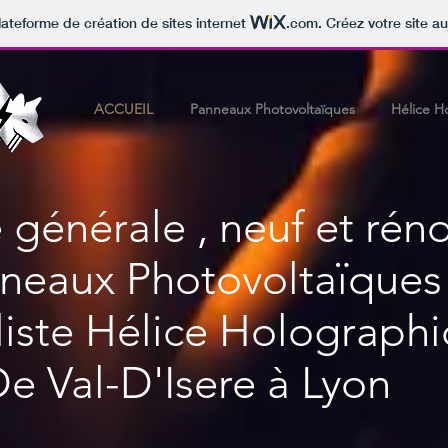
lateforme de création de sites internet
.com
. Créez votre site au
ACCUEIL
Panneaux Photovoltaïques
Hélice H
é
générale
, neuf et rén
neaux P
hotovoltaïque
liste Hélice Holograph
e Val-D'Isere à Lyon