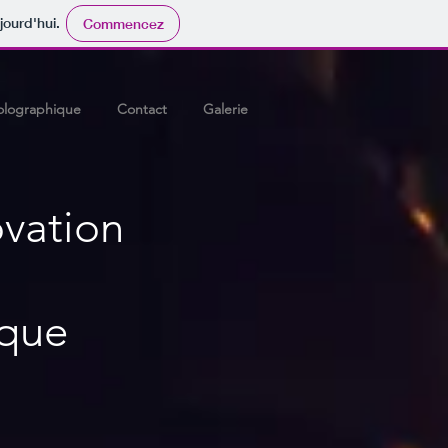
jourd'hui.
Commencez
olographique
Contact
Galerie
ovation
s
ique