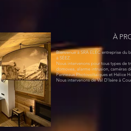
À PR
Bienvenue à SRA ELEC entreprise du bâ
à SÉEZ.
Nous intervenons pour tous types de t
domovea, alarme intrusion, caméras de
Panneaux Photovoltaïques et Hélice 
Nous intervenons de Val D'Isère à Co