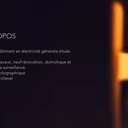
OPOS​
timent en électricité générale située
ravaux, neuf rénovation, domotique et
 surveillance,
Holographique
urchevel